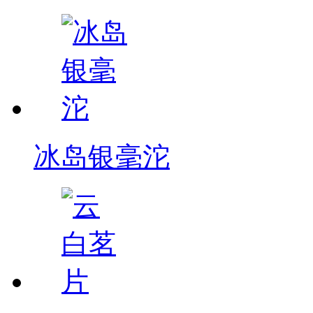
冰岛银毫沱